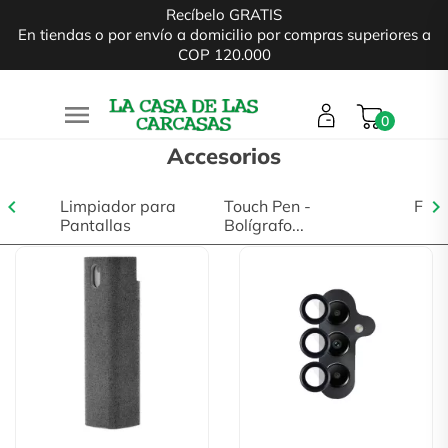
Recíbelo GRATIS
En tiendas o por envío a domicilio por compras superiores a
COP 120.000

0
Accesorios
chevron_left
chevron_right
 led
Limpiador para
Touch Pen -
Fund
Pantallas
Bolígrafo...