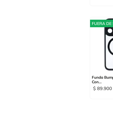
FUERA DE

Vi
Funda Bump
Con...
$ 89.900