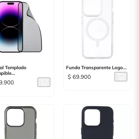

Vista rápida

Vista rápida
tal Templado
Funda Transparente Logo...
pible...
$ 69.900
9.900