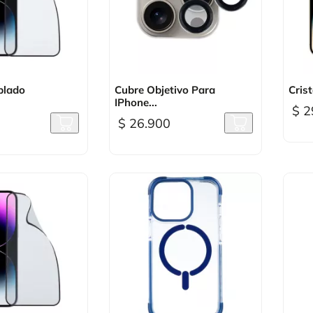
sta rápida

Vista rápida
plado
Cubre Objetivo Para
Crist
IPhone...
$ 2
$ 26.900