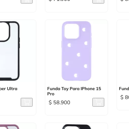
sta rápida

Vista rápida
er Ultra
Funda Toy Para IPhone 15
Fund
Pro
$ 8
$ 58.900