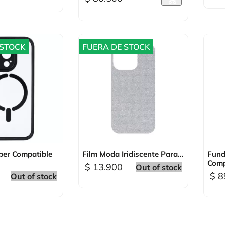
 STOCK
FUERA DE STOCK
sta rápida

Vista rápida
er Compatible
Film Moda Iridiscente Para...
Fund
Compa
$ 13.900
Out of stock
$ 8
Out of stock