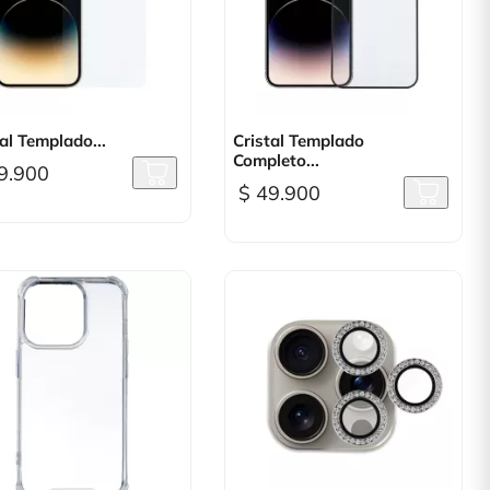

Vista rápida

Vista rápida
al Templado...
Cristal Templado
Completo...
9.900
$ 49.900