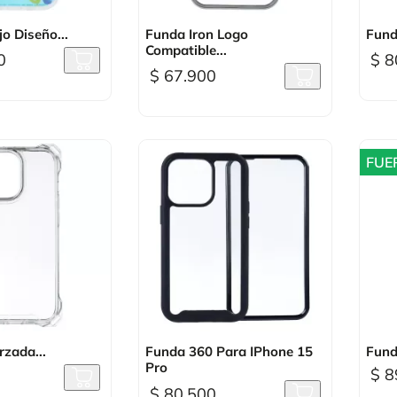
sta rápida

Vista rápida
o Diseño...
Funda Iron Logo
Fund
Compatible...
0
$ 8
$ 67.900
FUE
sta rápida

Vista rápida
zada...
Funda 360 Para IPhone 15
Fund
Pro
$ 8
$ 80.500