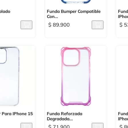
sta rápida

Vista rápida
plado
Funda Bumper Compatible
Fund
Con...
IPhon
$ 89.900
$ 5
sta rápida

Vista rápida
r Para IPhone 15
Funda Reforzada
Fund
Degradada...
IPhon
$ 71.900
$ 8