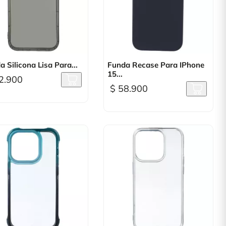

Vista rápida

Vista rápida
 Silicona Lisa Para...
Funda Recase Para IPhone
15...
2.900
$ 58.900