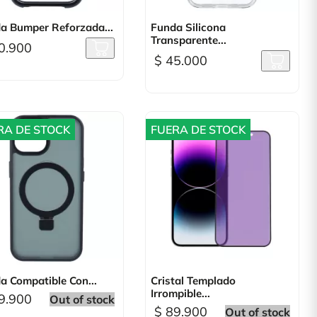

Vista rápida

Vista rápida
a Bumper Reforzada...
Funda Silicona
Transparente...
0.900
$ 45.000
RA DE STOCK
FUERA DE STOCK

Vista rápida

Vista rápida
a Compatible Con...
Cristal Templado
Irrompible...
9.900
Out of stock
$ 89.900
Out of stock