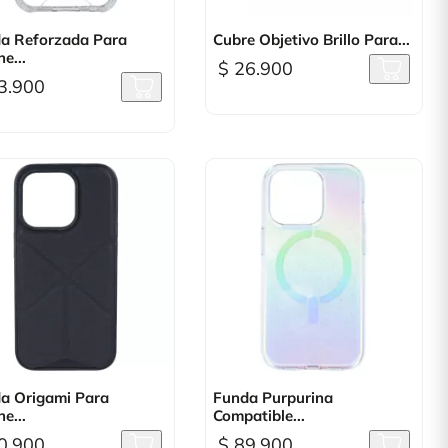

Vista rápida

Vista rápida
a Reforzada Para
Cubre Objetivo Brillo Para...
e...
$ 26.900
3.900

Vista rápida

Vista rápida
a Origami Para
Funda Purpurina
e...
Compatible...
0.900
$ 89.900