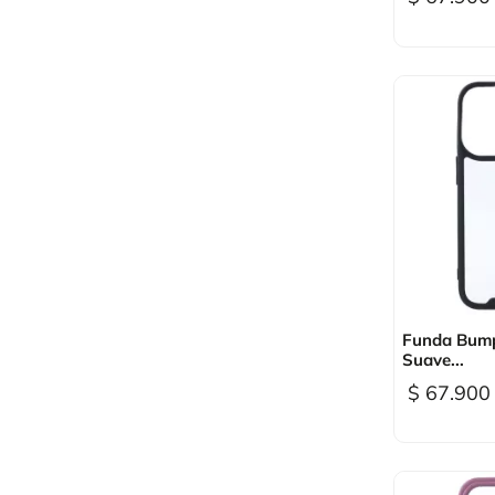

Vi
Funda Bump
Suave...
$ 67.900