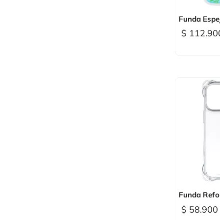

Vi
Funda Espej
$ 112.90

Vi
Funda Refor
$ 58.900