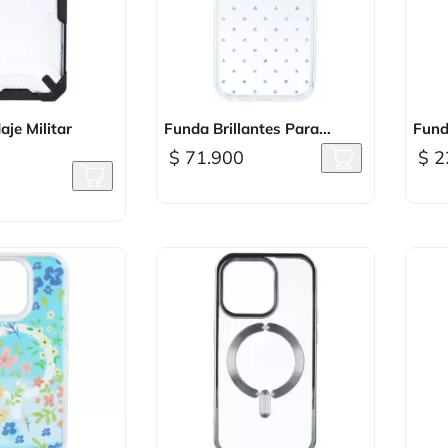
sta rápida

Vista rápida
aje Militar
Funda Brillantes Para...
Funda
$ 71.900
$ 2