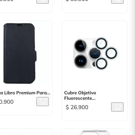

Vista rápida

Vista rápida
a Libro Premium Para...
Cubre Objetivo
Fluorescente...
0.900
$ 26.900