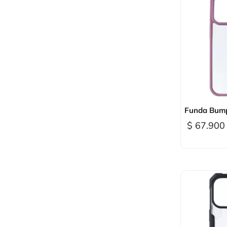

Vi
Funda Bump
$ 67.900