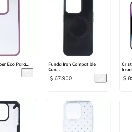
sta rápida

Vista rápida
er Eco Para...
Funda Iron Compatible
Cris
Con...
Irrom
$ 67.900
$ 8