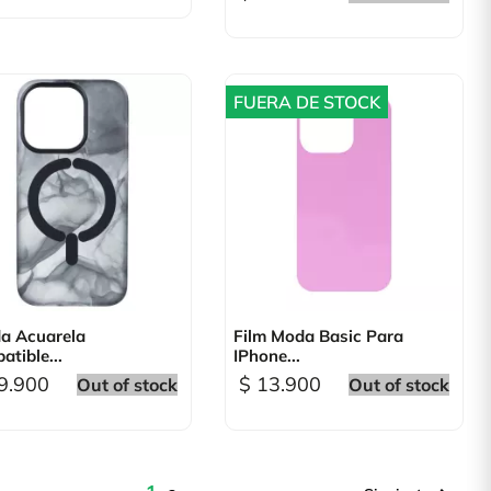
FUERA DE STOCK

Vista rápida

Vista rápida
a Acuarela
Film Moda Basic Para
tible...
IPhone...
9.900
$ 13.900
Out of stock
Out of stock