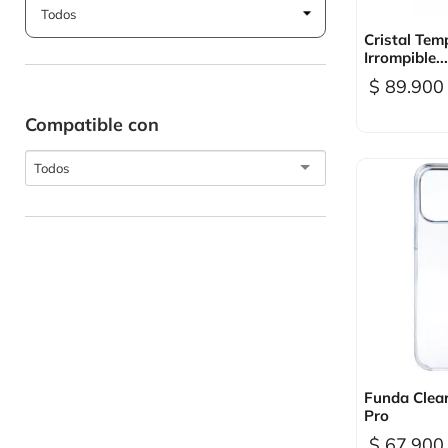

Vi
Cristal Tem
Irrompible...
$ 89.900
Compatible con
Todos

Vi
Funda Clea
Pro
$ 67.900