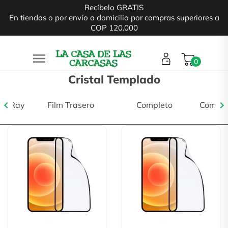
Recíbelo GRATIS
En tiendas o por envío a domicilio por compras superiores a
COP 120.000

0
Cristal Templado
chevron_left
chevron_right
lue Ray
Film Trasero
Completo
Complet