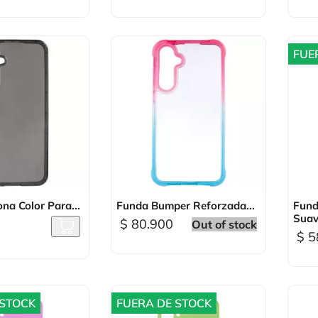
FUE
sta rápida

Vista rápida
ona Color Para...
Funda Bumper Reforzada...
Fund
Suave
$ 80.900
Out of stock
$ 5
 STOCK
FUERA DE STOCK