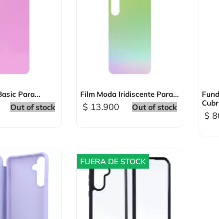
sta rápida

Vista rápida
asic Para...
Film Moda Iridiscente Para...
Fund
Cubre
$ 13.900
Out of stock
Out of stock
$ 8
FUERA DE STOCK