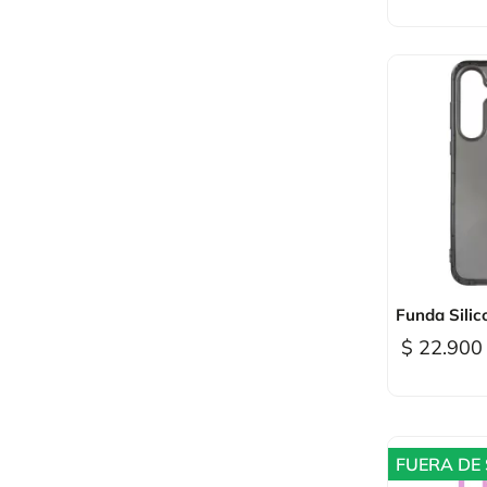

Vi
Funda Silic
$ 22.900
FUERA DE