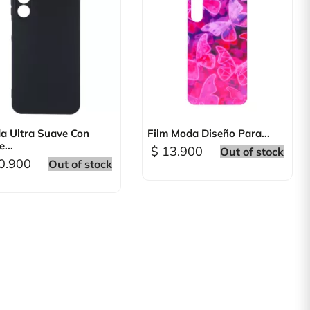

Vista rápida

Vista rápida
a Ultra Suave Con
Film Moda Diseño Para...
...
$ 13.900
Out of stock
0.900
Out of stock