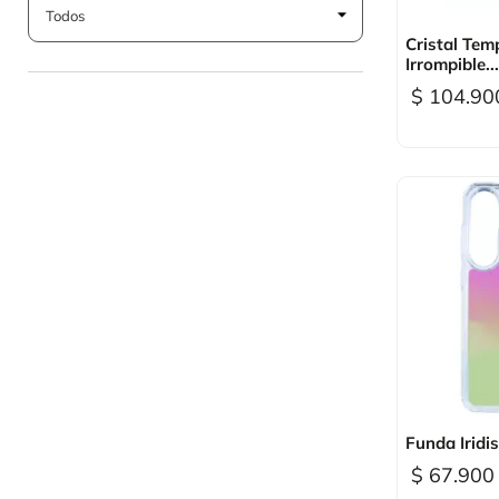

Vi
Cristal Tem
Irrompible...
$ 104.90

Vi
Funda Iridis
$ 67.900