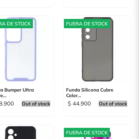
RA DE STOCK
FUERA DE STOCK

Vista rápida

Vista rápida
a Bumper Ultra
Funda Silicona Cubre
...
Color...
8.900
$ 44.900
Out of stock
Out of stock
FUERA DE STOCK