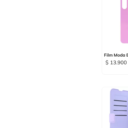

Vi
Film Moda B
$ 13.900