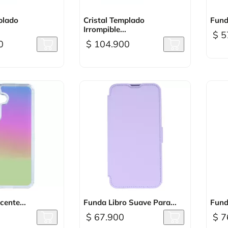
sta rápida

Vista rápida
plado
Cristal Templado
Fund
Irrompible...
$ 5
0
$ 104.900
sta rápida

Vista rápida
cente...
Funda Libro Suave Para...
Fund
$ 67.900
$ 7