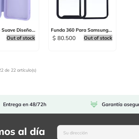
sta rápida

Vista rápida
 Suave Diseño...
Funda 360 Para Samsung...
$ 80.500
Out of stock
Out of stock
 de 22 artículo(s)
Entrega en 48/72h
Garantía asegu
os al día