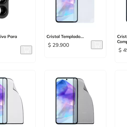
sta rápida

Vista rápida
ivo Para
Cristal Templado...
Cris
Comp
$ 29.900
$ 4