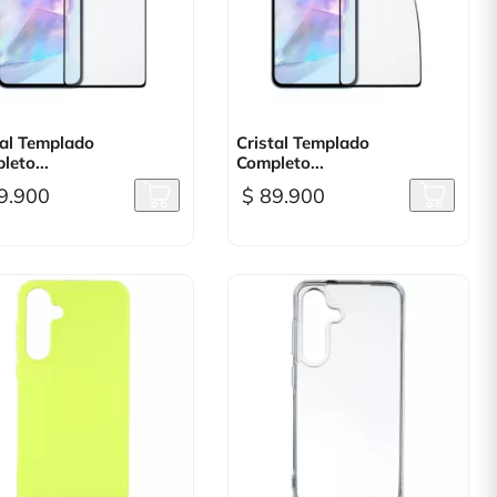

Vista rápida

Vista rápida
tal Templado
Cristal Templado
leto...
Completo...
9.900
$ 89.900