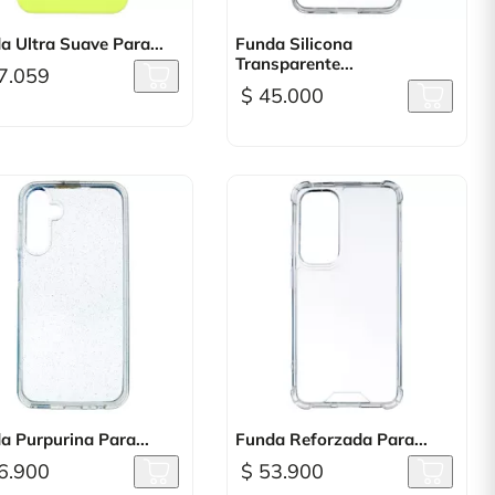

Vista rápida

Vista rápida
a Ultra Suave Para...
Funda Silicona
Transparente...
7.059
$ 45.000
+

Vista rápida

Vista rápida
a Purpurina Para...
Funda Reforzada Para...
6.900
$ 53.900