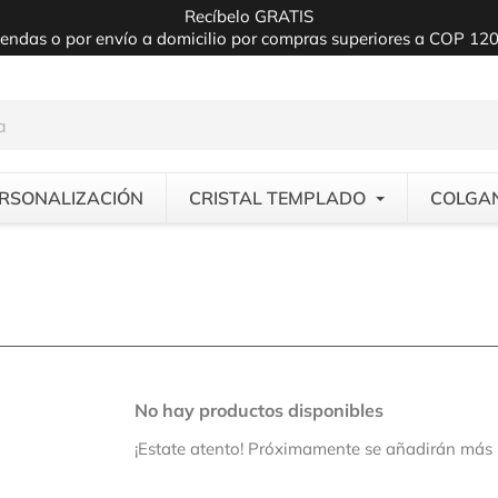
Recíbelo GRATIS
iendas o por envío a domicilio por compras superiores a COP 12
RSONALIZACIÓN
CRISTAL TEMPLADO
COLGA
No hay productos disponibles
¡Estate atento! Próximamente se añadirán más 