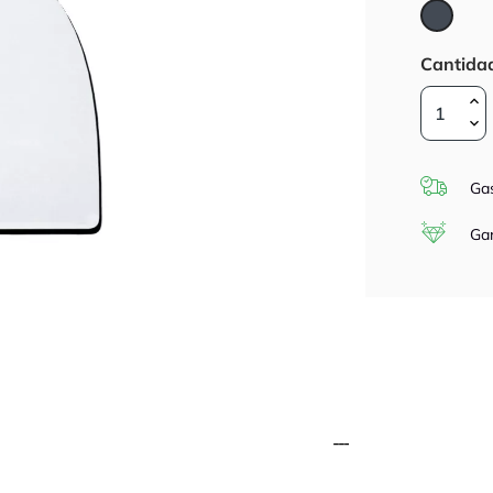
Negro
Cantida
Gas
Gar