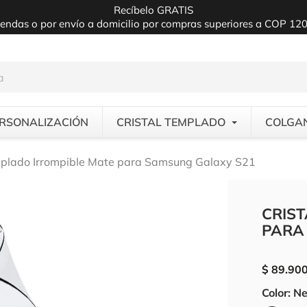
Recíbelo GRATIS
iendas o por envío a domicilio por compras superiores a COP 12
RSONALIZACIÓN
CRISTAL TEMPLADO
COLGA
mplado Irrompible Mate para Samsung Galaxy S21
CRIS
PARA
$ 89.90
Color: N