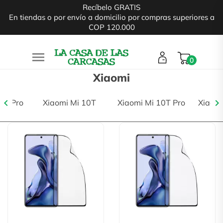
Recíbelo GRATIS
En tiendas o por envío a domicilio por compras superiores a
COP 120.000

0
Xiaomi
chevron_left
chevron_right
X3 Pro
Xiaomi Mi 10T
Xiaomi Mi 10T Pro
Xiaomi